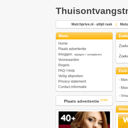
Thuisontvangst
Matchprive.nl - altijd raak
|
Matu
Menu
Zoek
Home
Zoeke
Plaats advertentie
Inloggen:
wijzigen / verwijderen
Zoeke
Voorwaarden
Regels
FAQ / Help
Zuid-
Veilig afspreken
-
Man 
Privacy-statement
Contact informatie
-
Mass
-
Vrou
gratis
Plaats advertentie
Adver